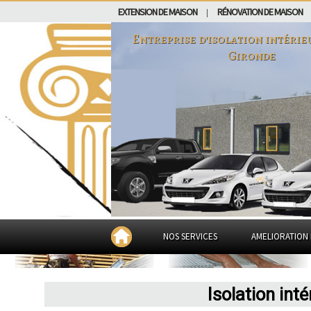
EXTENSION DE MAISON
RÉNOVATION DE MAISON
|
Entreprise d'isolation intéri
Gironde
NOS SERVICES
AMELIORATION 
Isolation int