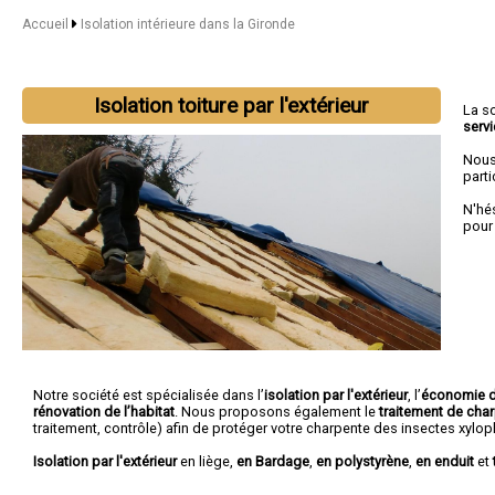
Accueil
Isolation intérieure dans la Gironde
Isolation toiture par l'extérieur
La s
serv
Nous
parti
N'hé
pour
Notre société est spécialisée dans l’
isolation par l'extérieur
, l’
économie d
rénovation de l’habitat
. Nous proposons également le
traitement de cha
traitement, contrôle) afin de protéger votre charpente des insectes xylo
Isolation par l'extérieur
en liège,
en Bardage
,
en polystyrène
,
en enduit
et