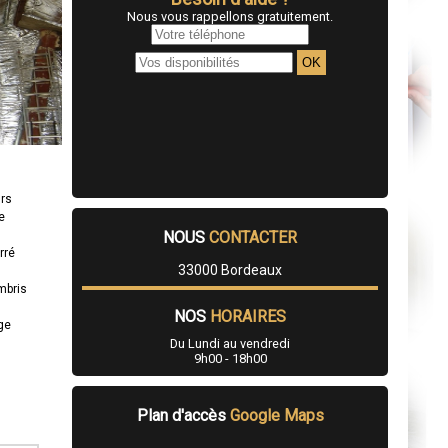
Nous vous rappellons gratuitement.
urs
e
NOUS
CONTACTER
rré
33000 Bordeaux
mbris
NOS
HORAIRES
age
Du Lundi au vendredi
9h00 - 18h00
Plan d'accès
Google Maps