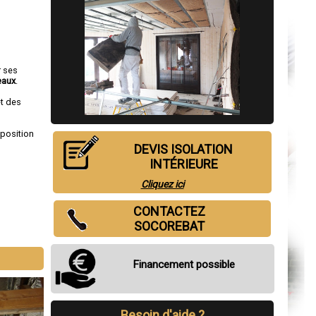
r ses
eaux
.
et des
sposition
DEVIS ISOLATION
INTÉRIEURE
Cliquez ici
CONTACTEZ
SOCOREBAT
Financement possible
Besoin d'aide ?