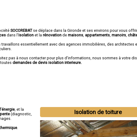
ociété
SOCOREBAT
se déplace dans la Gironde et ses environs pour vous offri
ices
dans l'
isolation
et la
rénovation
de
maisons
,
appartements
,
manoirs
,
chât
 travaillons essentiellement avec des agences immobilières, des architectes 
culiers.
sitez pas à nous contacter pour plus d'informations, nous sommes à votre di
 toutes
demandes de devis isolation interieure.
’énergie
, et la
Isolation de toiture
rpente
(diagnostic,
phages.
thermique
.