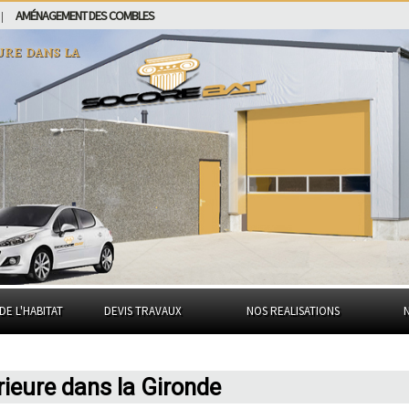
AMÉNAGEMENT DES COMBLES
|
eure dans
la
DE L'HABITAT
DEVIS TRAVAUX
NOS REALISATIONS
érieure dans la Gironde