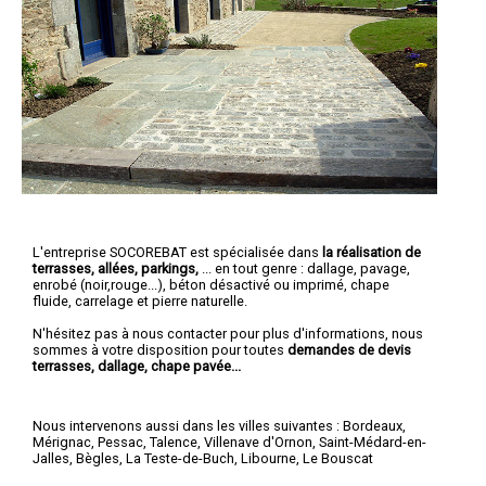
L'entreprise SOCOREBAT est spécialisée dans
la réalisation de
terrasses, allées, parkings,
... en tout genre : dallage, pavage,
enrobé (noir,rouge...), béton désactivé ou imprimé, chape
fluide, carrelage et pierre naturelle.
N'hésitez pas à nous contacter pour plus d'informations, nous
sommes à votre disposition pour toutes
demandes de devis
terrasses, dallage, chape pavée...
Nous intervenons aussi dans les villes suivantes :
Bordeaux
,
Mérignac
,
Pessac
,
Talence
,
Villenave d'Ornon
,
Saint-Médard-en-
Jalles
,
Bègles
,
La Teste-de-Buch
,
Libourne
,
Le Bouscat