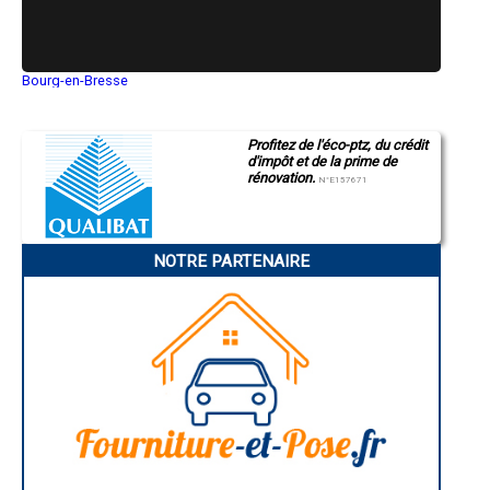
- Dallage, terrasse, chape pavée à Sadirac
- Dallage, terrasse, chape pavée à Castillon-la-Bataille
- Dallage, terrasse, chape pavée à Vayres
- Dallage, terrasse, chape pavée à Latresne
Bourg-en-Bresse
- Dallage, terrasse, chape pavée à Saint-Ciers-sur-Gironde
Saint-Quentin
- Dallage, terrasse, chape pavée à Bouliac
Montluçon
Manosque
- Dallage, terrasse, chape pavée à Arsac
Profitez de l'éco-ptz, du crédit
Gap
- Dallage, terrasse, chape pavée à Ambès
d'impôt et de la prime de
Nice
- Dallage, terrasse, chape pavée à Saint-Seurin-sur-l'Isle
rénovation.
Annonay
N°E157671
- Dallage, terrasse, chape pavée à Fargues-Saint-Hilaire
Charleville-Mézières
- Dallage, terrasse, chape pavée à Hourtin
Pamiers
Troyes
- Dallage, terrasse, chape pavée à Saint-Médard-d'Eyrans
Narbonne
- Dallage, terrasse, chape pavée à Saint-Savin
NOTRE PARTENAIRE
Rodez
- Dallage, terrasse, chape pavée à Saint-Caprais-de-Bordeaux
Marseille
- Dallage, terrasse, chape pavée à Soulac-sur-Mer
Caen
- Dallage, terrasse, chape pavée à Montussan
Aurillac
Angoulême
- Dallage, terrasse, chape pavée à Pompignac
La Rochelle
- Dallage, terrasse, chape pavée à Toulenne
Bourges
- Dallage, terrasse, chape pavée à Sainte-Foy-la-Grande
Brive-la-Gaillarde
- Dallage, terrasse, chape pavée à Camblanes-et-Meynac
Dijon
- Dallage, terrasse, chape pavée à Podensac
Saint-Brieuc
Guéret
- Dallage, terrasse, chape pavée à Galgon
Périgueux
- Dallage, terrasse, chape pavée à Sainte-Hélène
Besançon
- Dallage, terrasse, chape pavée à Cadillac
Valence
- Dallage, terrasse, chape pavée à Le Porge